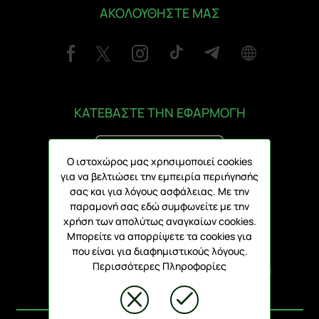
ΑΚΟΛΟΥΘΗΣΤΕ ΜΑΣ
ΚΑΤΕΒΑΣΤΕ ΤΗΝ ΕΦΑΡΜΟΓΗ
Ο ιστοχώρος μας χρησιμοποιεί cookies
για να βελτιώσει την εμπειρία περιήγησής
σας και για λόγους ασφάλειας. Με την
παραμονή σας εδώ συμφωνείτε με την
Διεύθυνση:
χρήση των απολύτως αναγκαίων cookies.
78 Γρίβα Διγενή, V1 3101, Λεμεσός
Μπορείτε να απορρίψετε τα cookies για
που είναι για διαφημιστικούς λόγους.
Περισσότερες Πληροφορίες
ΑΡΗΣ FC 1930 ΛΤΔ - Ηλεκτρονικά Εισιτήρια
© ARENA PLATFORM, 2020 - 2026.